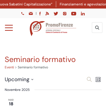
a Sabatini Capitalizzazione”
Finanziamenti e agevolazioni: 
|
Seminario formativo
Eventi
Seminario formativo
Eventi
Ev
Upcoming
Cerca
Lista
Vi
Ricer
Seleziona
Novembre 2025
Na
la
e
data.
viste
MAR
18