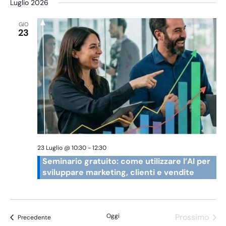
Luglio 2026
GIO
23
23 Luglio @ 10:30
-
12:30
Seminario gratuito: come utilizzare l’AI per
sviluppare marketing, clienti e vendite
Oggi
Prossimo
Eventi
Precedente