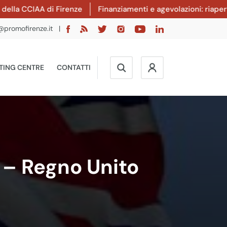
CCIAA di Firenze
Finanziamenti e agevolazioni: riaperto il b
@promofirenze.it
|
TING CENTRE
CONTATTI
e – Regno Unito