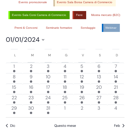
Navig
Evento promozionale
Evento Sala Borsa Camera di Commercio
Evento Sala Corsi Camera di Commercio
Fiere
Mostra mercato (B2C)
Premi & Concorsi
Seminario formativo
Sondaggio
Webinar
01/01/2024
Seleziona
Calendario
la
L
M
M
G
V
S
D
di
data.
has
has
has
has
has
has
has
1
2
3
4
5
6
7
Eventi
1
1
1
1
1
1
1
has
has
has
has
has
has
has
8
9
10
11
12
13
14
evento,
evento,
evento,
evento,
evento,
evento,
evento,
1
1
1
1
1
1
1
has
has
has
has
has
has
has
15
16
17
18
19
20
21
evento,
evento,
evento,
evento,
evento,
evento,
evento,
1
1
1
1
1
1
1
has
has
has
has
has
has
has
22
23
24
25
26
27
28
evento,
evento,
evento,
evento,
evento,
evento,
evento,
1
1
1
1
1
1
1
has
has
has
has
has
has
has
29
30
31
1
2
3
4
evento,
evento,
evento,
evento,
evento,
evento,
evento,
1
1
1
0
0
0
0
evento,
evento,
evento,
eventi,
eventi,
eventi,
eventi,
Dic
Questo mese
Feb