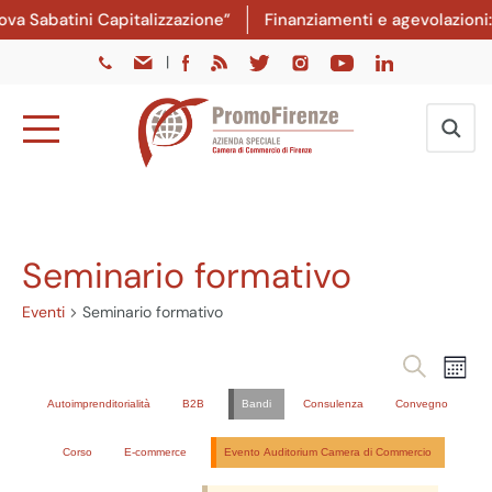
a Sabatini Capitalizzazione”
Finanziamenti e agevolazioni: 
|
Seminario formativo
Eventi
Seminario formativo
Eventi
Ev
Cerca
Mese
Vi
Ricer
Autoimprenditorialità
B2B
Bandi
Consulenza
Convegno
Na
e
Corso
E-commerce
Evento Auditorium Camera di Commercio
viste