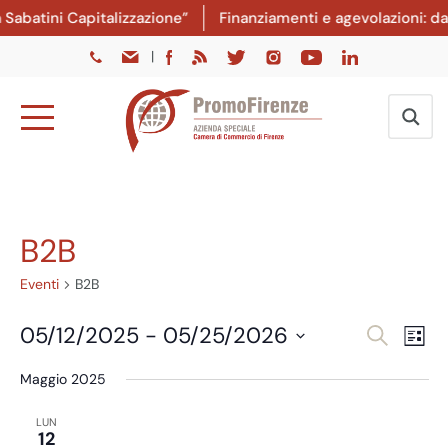
atini Capitalizzazione”
Finanziamenti e agevolazioni: dal 8
|
B2B
Eventi
B2B
Eventi
Ev
05/12/2025
 - 
05/25/2026
Cerca
Lista
Vi
Ricer
Seleziona
Maggio 2025
Na
la
e
data.
viste
LUN
12