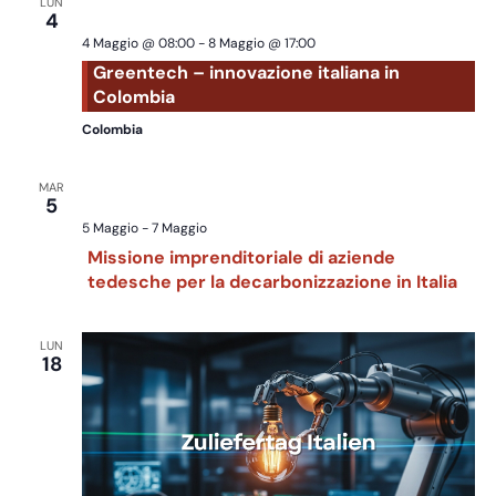
LUN
4
4 Maggio @ 08:00
-
8 Maggio @ 17:00
Greentech – innovazione italiana in
Colombia
Colombia
MAR
5
5 Maggio
-
7 Maggio
Missione imprenditoriale di aziende
tedesche per la decarbonizzazione in Italia
LUN
18