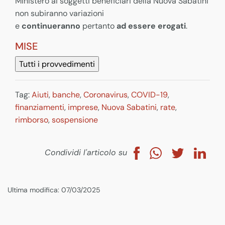
Ministero ai soggetti beneficiari della Nuova Sabatini
non subiranno variazioni
e
continueranno
pertanto
ad essere erogati
.
MISE
Tag:
Aiuti
,
banche
,
Coronavirus
,
COVID-19
,
finanziamenti
,
imprese
,
Nuova Sabatini
,
rate
,
rimborso
,
sospensione
Condividi l'articolo su
Ultima modifica: 07/03/2025