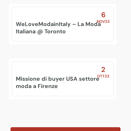
6
NOV23
WeLoveModainItaly – La Moda
Italiana @ Toronto
2
OTT23
Missione di buyer USA settore
moda a Firenze