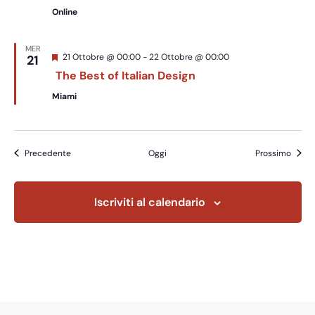
Online
MER
Segnalati
21 Ottobre @ 00:00
-
22 Ottobre @ 00:00
21
The Best of Italian Design
Miami
Eventi
Eventi
Precedente
Oggi
Prossimo
Iscriviti al calendario