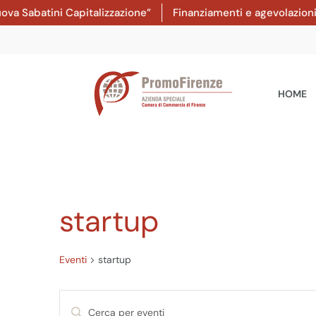
batini Capitalizzazione”
Finanziamenti e agevolazioni: dal
HOME
startup
Eventi
startup
Eventi
Inserisci