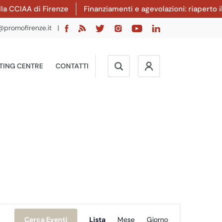
IAA di Firenze
Finanziamenti e agevolazioni: riaperto il ban
@promofirenze.it
|
TING CENTRE
CONTATTI
Evento
Cerca Eventi
Lista
Mese
Giorno