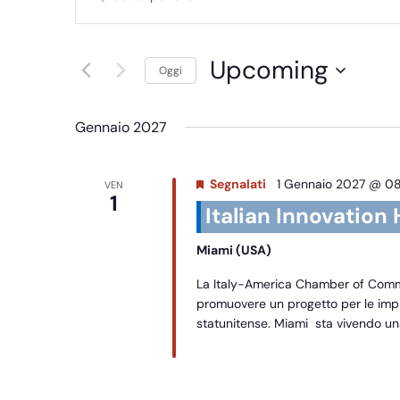
Parola
Ricerca
Chiave.
Cerca
e
Upcoming
Oggi
Eventi
viste
Seleziona
per
la
Parola
Gennaio 2027
Navigazione
data.
Chiave.
Segnalati
1 Gennaio 2027 @ 0
VEN
1
Italian Innovation
Miami (USA)
La Italy-America Chamber of Comme
promuovere un progetto per le impr
statunitense. Miami sta vivendo u
CONTINUE READING