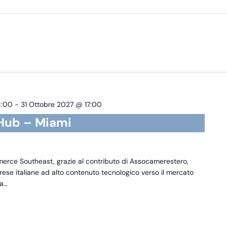
8:00
-
31 Ottobre 2027 @ 17:00
 Hub – Miami
rce Southeast, grazie al contributo di Assocamerestero,
ese italiane ad alto contenuto tecnologico verso il mercato
na…