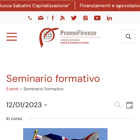
ova Sabatini Capitalizzazione”
Finanziamenti e agevolazioni
|
Seminario formativo
Eventi
Seminario formativo
Eventi
Ev
12/01/2023
Cerca
Giorn
Vi
Ricer
Seleziona
In corso
Na
la
e
data.
viste