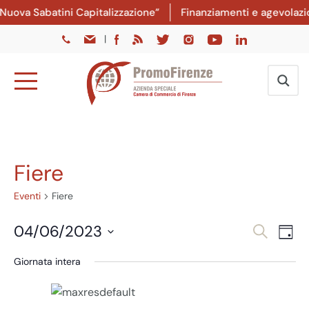
uova Sabatini Capitalizzazione”
Finanziamenti e agevolazion
|
Fiere
Eventi
Fiere
Eventi
Ev
04/06/2023
Cerca
Giorn
Vi
Ricer
Seleziona
Giornata intera
Na
la
e
data.
viste