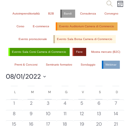
Eventi
Ev
Cerca
Mese
Vi
Ricer
Autoimprenditorialità
B2B
Bandi
Consulenza
Convegno
Na
e
Corso
E-commerce
Evento Auditorium Camera di Commercio
viste
Navig
Evento promozionale
Evento Sala Borsa Camera di Commercio
Evento Sala Corsi Camera di Commercio
Fiere
Mostra mercato (B2C)
Premi & Concorsi
Seminario formativo
Sondaggio
Webinar
08/01/2022
Seleziona
Calendario
la
L
M
M
G
V
S
D
di
data.
has
has
has
has
has
has
has
1
2
3
4
5
6
7
Eventi
0
0
0
0
0
0
0
has
has
has
has
has
has
has
8
9
10
11
12
13
14
eventi,
eventi,
eventi,
eventi,
eventi,
eventi,
eventi,
0
0
0
0
0
0
0
has
has
has
has
has
has
has
15
16
17
18
19
20
21
eventi,
eventi,
eventi,
eventi,
eventi,
eventi,
eventi,