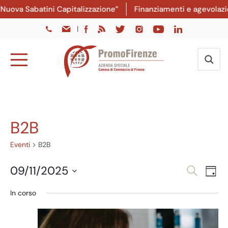
uova Sabatini Capitalizzazione”
Finanziamenti e agevolazion
|
B2B
Eventi
B2B
Eventi
Ev
09/11/2025
Cerca
Giorn
Vi
Ricer
Seleziona
In corso
Na
la
e
data.
viste