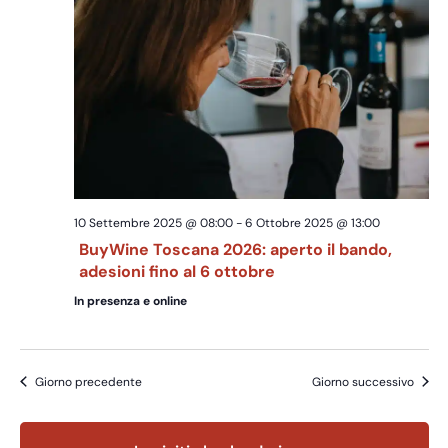
Navig
10 Settembre 2025 @ 08:00
-
6 Ottobre 2025 @ 13:00
BuyWine Toscana 2026: aperto il bando,
adesioni fino al 6 ottobre
In presenza e online
Giorno precedente
Giorno successivo