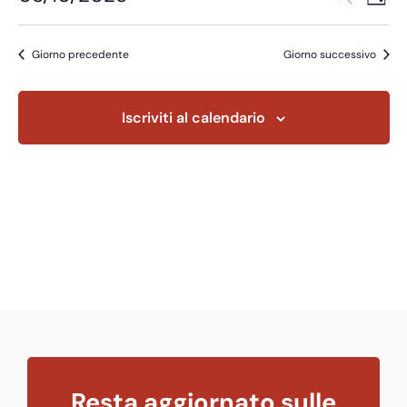
Giorn
Vi
Ricer
Seleziona
Na
la
e
Giorno precedente
Giorno successivo
data.
viste
Navig
Iscriviti al calendario
Resta aggiornato sulle