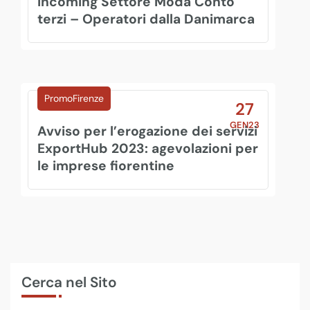
Incoming Settore Moda Conto
terzi – Operatori dalla Danimarca
PromoFirenze
27
GEN23
Avviso per l’erogazione dei servizi
ExportHub 2023: agevolazioni per
le imprese fiorentine
Cerca nel Sito