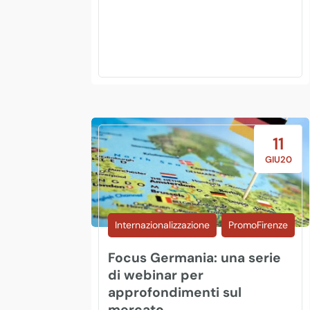
11
GIU20
Internazionalizzazione
PromoFirenze
Focus Germania: una serie
di webinar per
approfondimenti sul
mercato