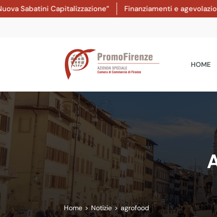
atini Capitalizzazione”
Finanziamenti e agevolazioni: dal 8
HOME
A
Home
>
Notizie
>
agrofood