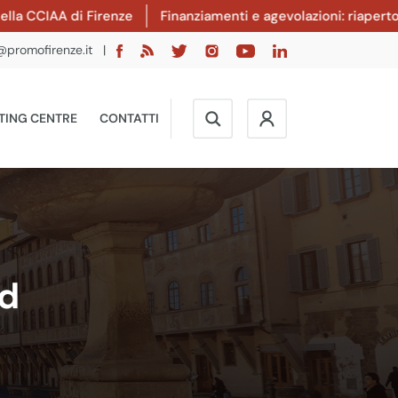
A di Firenze
Finanziamenti e agevolazioni: riaperto il band
@promofirenze.it
|
TING CENTRE
CONTATTI
od