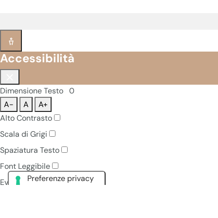
Accessibilità
Dimensione Testo
0
A-
A
A+
Alto Contrasto
Scala di Grigi
Spaziatura Testo
Font Leggibile
Evidenzia Link
Pausa Animazioni
Navigazione Tastiera