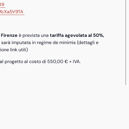
rR9
pyMcXa5V9TA
 Firenze
è prevista una
tariffa agevolata al 50%,
o sarà imputata in regime de minimis (dettagli e
ne link utili)
al progetto al costo di 550,00 € + IVA.