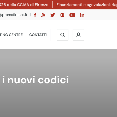
ella CCIAA di Firenze
Finanziamenti e agevolazioni: riapert
@promofirenze.it
|
TING CENTRE
CONTATTI
i nuovi codici