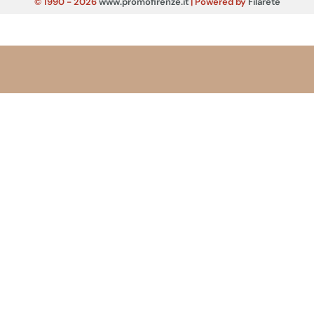
© 1990 - 2026
www.promofirenze.it
| Powered by
Filarete