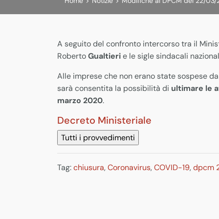
Home
>
Notizie
>
Modifiche al DPCM del 22/03/
A seguito del confronto intercorso tra il Min
Roberto
Gualtieri
e le sigle sindacali nazion
Alle imprese che non erano state sospese dal
sarà consentita la possibilità di
ultimare le a
marzo 2020
.
Decreto Ministeriale
Tag:
chiusura
,
Coronavirus
,
COVID-19
,
dpcm 