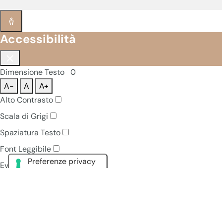
Accessibilità
Dimensione Testo
0
A-
A
A+
Alto Contrasto
Scala di Grigi
Spaziatura Testo
Font Leggibile
Evidenzia Link
Pausa Animazioni
Navigazione Tastiera
Ripristina Tutto