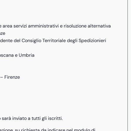
e area servizi amministrativi e risoluzione alternativa
nze
idente del Consiglio Territoriale degli Spedizionieri
Toscana e Umbria
 – Firenze
arà inviato a tutti gli iscritti.
azione, su richiesta da indicare nel modulo di