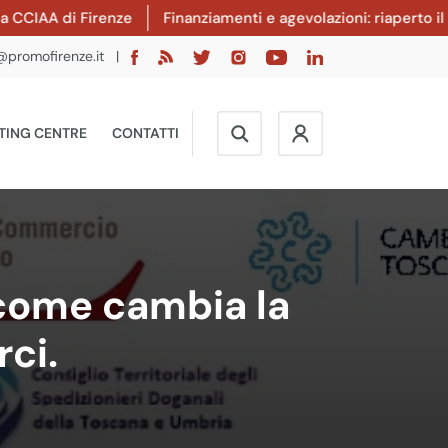
di Firenze
Finanziamenti e agevolazioni: riaperto il bando I
@promofirenze.it
|
TING CENTRE
CONTATTI
 come cambia la
ci.