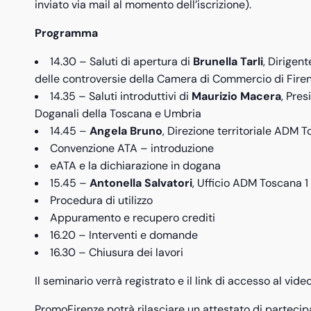
inviato via mail al momento dell’iscrizione).
Programma
14.30 – Saluti di apertura di
Brunella Tarli
, Dirigent
delle controversie della Camera di Commercio di Fire
14.35 – Saluti introduttivi di
Maurizio Macera
, Pres
Doganali della Toscana e Umbria
14.45 –
Angela Bruno
, Direzione territoriale ADM 
Convenzione ATA – introduzione
eATA e la dichiarazione in dogana
15.45 –
Antonella Salvatori
, Ufficio ADM Toscana 1
Procedura di utilizzo
Appuramento e recupero crediti
16.20 – Interventi e domande
16.30 – Chiusura dei lavori
Il seminario verrà registrato e il link di accesso al video s
PromoFirenze potrà rilasciare un attestato di partecip