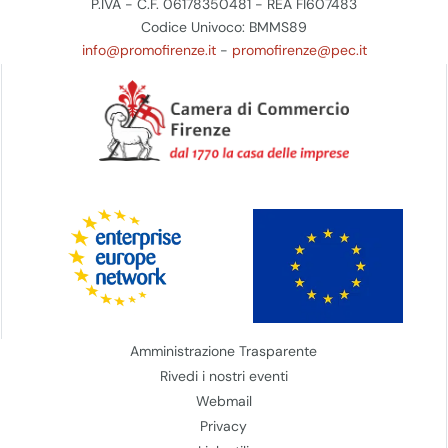
P.IVA - C.F. 06178350481 - REA FI607483
Codice Univoco: BMMS89
info@promofirenze.it
-
promofirenze@pec.it
Amministrazione Trasparente
Rivedi i nostri eventi
Webmail
Privacy