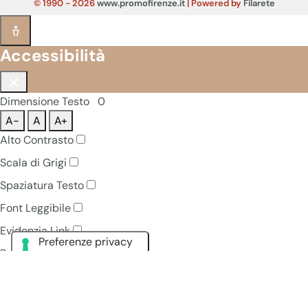
© 1990 - 2026
www.promofirenze.it
| Powered by
Filarete
Accessibilità
Dimensione Testo
0
A-
A
A+
Alto Contrasto
Scala di Grigi
Spaziatura Testo
Font Leggibile
Evidenzia Link
Pausa Animazioni
Navigazione Tastiera
Ripristina Tutto