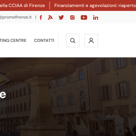
A di Firenze
Finanziamenti e agevolazioni: riaperto il band
@promofirenze.it
|
TING CENTRE
CONTATTI
ze