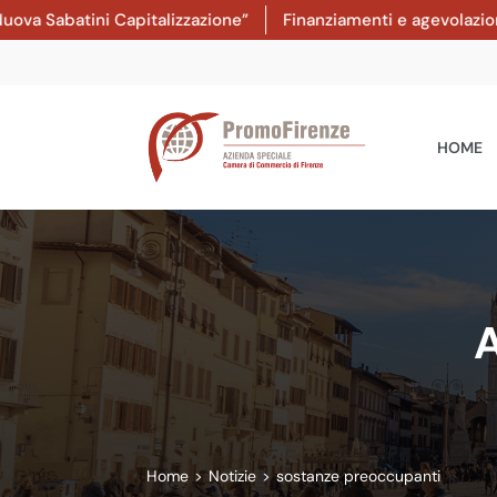
atini Capitalizzazione”
Finanziamenti e agevolazioni: dal 8
HOME
A
Home
>
Notizie
>
sostanze preoccupanti