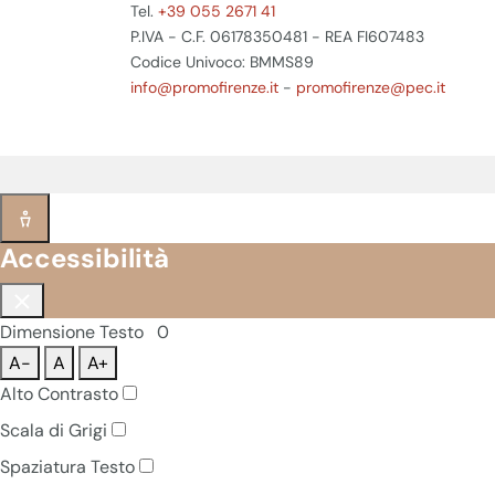
Tel.
+39 055 2671 41
P.IVA - C.F. 06178350481 - REA FI607483
Codice Univoco: BMMS89
info@promofirenze.it
-
promofirenze@pec.it
Accessibilità
Dimensione Testo
0
A-
A
A+
Alto Contrasto
Scala di Grigi
Spaziatura Testo