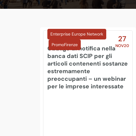
Enterprise Europe Network
27
PromoFirenze
NOV20
Obbligo di notifica nella
banca dati SCIP per gli
articoli contenenti sostanze
estremamente
preoccupanti – un webinar
per le imprese interessate