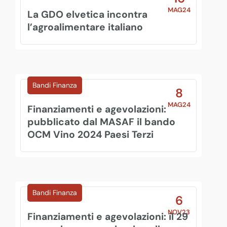
MAG24
La GDO elvetica incontra
l’agroalimentare italiano
Bandi Finanza
8
MAG24
Finanziamenti e agevolazioni:
pubblicato dal MASAF il bando
OCM Vino 2024 Paesi Terzi
Bandi Finanza
6
NOV23
Finanziamenti e agevolazioni: il 29