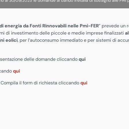
ino al 30/09/2025 le domande al bando Invitalia di sostegno alle PMI p
i energia da Fonti Rinnovabili nelle Pmi
-FER
” prevede un r
mmi di investimento delle piccole e medie imprese finalizzati
a
ni eolici
, per l’autoconsumo immediato e per sistemi di accum
presentazione delle domande cliccando
qui
ccando
qui
Compila il form di richiesta cliccando
qui