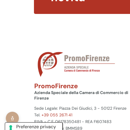
PromoFirenze
Azienda Speciale della Camera di Commercio di
Firenze
Sede Legale: Piazza Dei Giudici, 3 - 50122 Firenze
Tel.
+39 055 2671 41
P.IVA - C.F. 06178350481 - REA FI607483
Codice Univoco: BMMS89