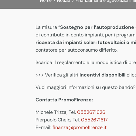
Home
>
Notizie
>
Finanziamenti e agevolazioni: f
La misura “
Sostegno per l’autoproduzione d
di contributo in conto impianti, per i progra
ricavata da impianti solari fotovoltaici o mi
contatore per autoconsumo differito.
Scarica il regolamento e la modulistica di 
>>> Verifica gli altri
incentivi disponibili
cli
Vuoi maggiori informazioni su questo bando? 
Contatta PromoFirenze:
Michele Trizza, Tel.
0552671626
Pierpaolo Chelo, Tel.
0552671617
E-mail:
finanza@promofirenze.it