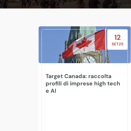
12
SET25
Target Canada: raccolta
profili di imprese high tech
e AI