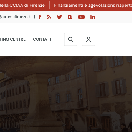
IAA di Firenze
Finanziamenti e agevolazioni: riaperto il ban
@promofirenze.it
|
TING CENTRE
CONTATTI