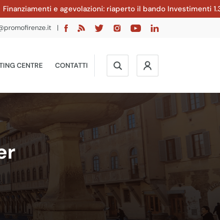
amenti e agevolazioni: riaperto il bando Investimenti 1.3.2 Mic
@promofirenze.it
|
TING CENTRE
CONTATTI
er