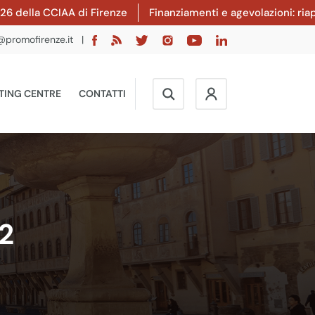
a CCIAA di Firenze
Finanziamenti e agevolazioni: riaperto i
@promofirenze.it
|
TING CENTRE
CONTATTI
22