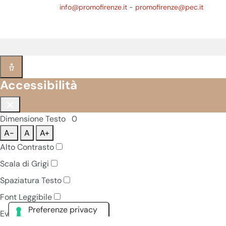
info@promofirenze.it
-
promofirenze@pec.it
Accessibilità
Dimensione Testo
0
A-
A
A+
Alto Contrasto
Scala di Grigi
Spaziatura Testo
Font Leggibile
Evidenzia Link