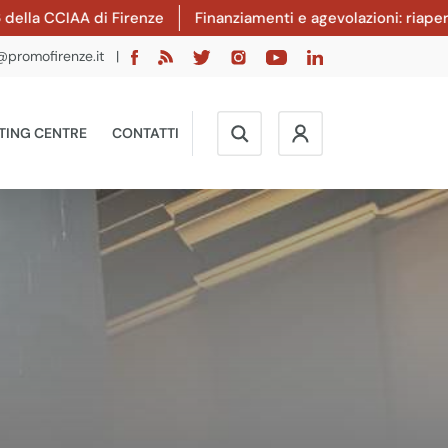
CIAA di Firenze
Finanziamenti e agevolazioni: riaperto il b
@promofirenze.it
|
TING CENTRE
CONTATTI