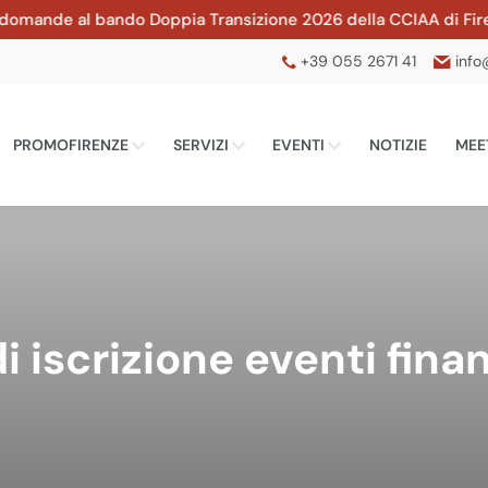
domande al bando Doppia Transizione 2026 della CCIAA di Firenz
+39 055 2671 41
info
PROMOFIRENZE
SERVIZI
EVENTI
NOTIZIE
MEE
i iscrizione eventi finan