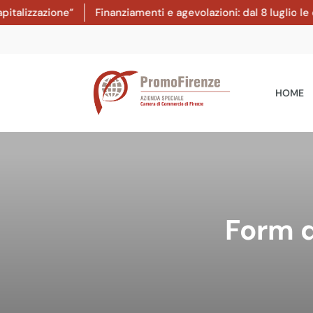
lizzazione”
Finanziamenti e agevolazioni: dal 8 luglio le 
HOME
Form d