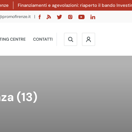
e
Finanziamenti e agevolazioni: riaperto il bando Investimen
@promofirenze.it
|
TING CENTRE
CONTATTI
za (13)