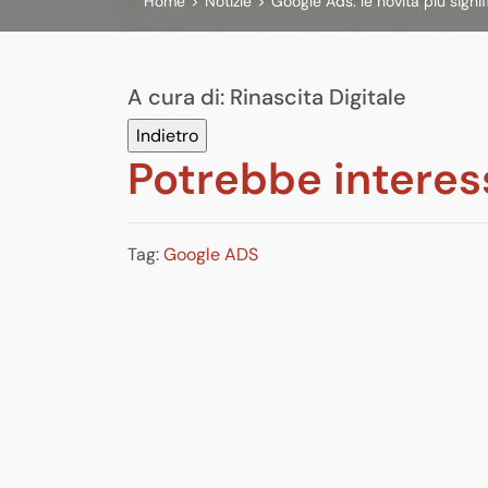
Home
>
Notizie
>
Google Ads: le novità più sign
A cura di:
Rinascita Digitale
Potrebbe interes
Tag:
Google ADS