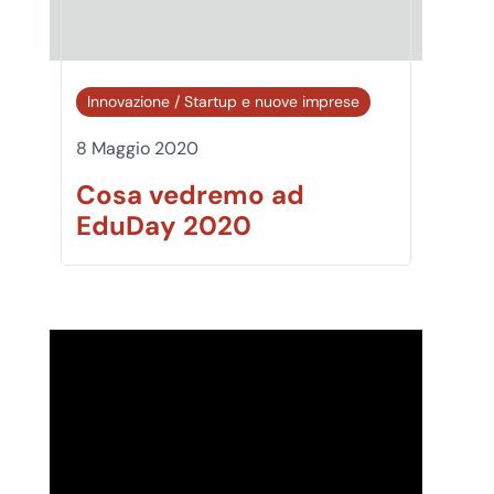
Innovazione
/
Startup e nuove imprese
8 Maggio 2020
Cosa vedremo ad
EduDay 2020