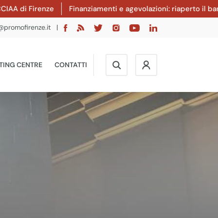
renze
Finanziamenti e agevolazioni: riaperto il bando Invest
@promofirenze.it
|
TING CENTRE
CONTATTI