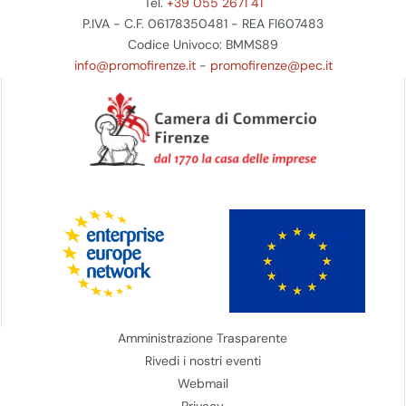
Tel.
+39 055 2671 41
P.IVA - C.F. 06178350481 - REA FI607483
Codice Univoco: BMMS89
info@promofirenze.it
-
promofirenze@pec.it
Amministrazione Trasparente
Rivedi i nostri eventi
Webmail