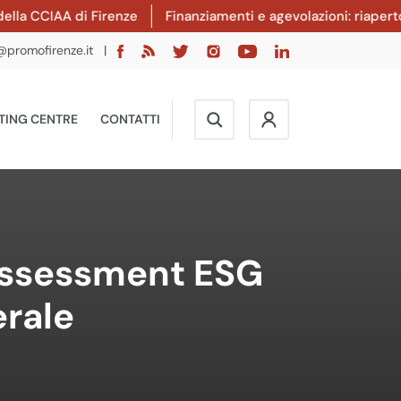
CCIAA di Firenze
Finanziamenti e agevolazioni: riaperto il b
@promofirenze.it
|
TING CENTRE
CONTATTI
 assessment ESG
rale