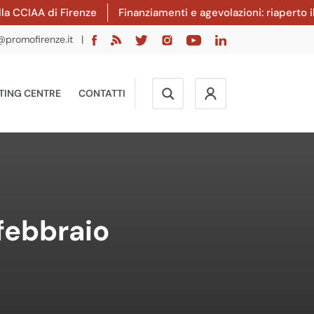
 di Firenze
Finanziamenti e agevolazioni: riaperto il bando
@promofirenze.it
|
TING CENTRE
CONTATTI
febbraio