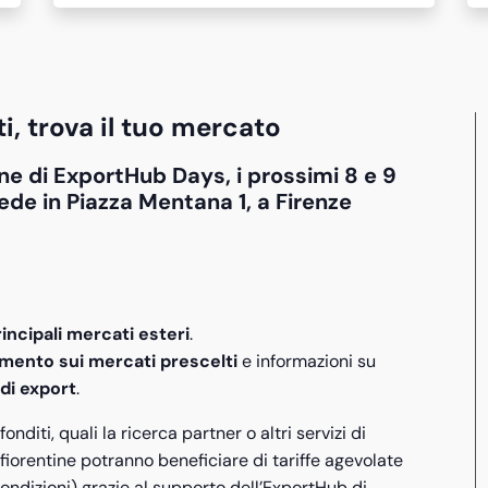
ti, trova il tuo mercato
ne di ExportHub Days, i prossimi 8 e 9
ede in Piazza Mentana 1, a Firenze
rincipali mercati esteri
.
mento sui mercati prescelti
e informazioni su
di export
.
diti, quali la ricerca partner o altri servizi di
 fiorentine potranno beneficiare di tariffe agevolate
ondizioni) grazie al supporto dell’ExportHub di