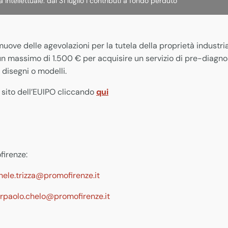
 intellettuale: dal 31 luglio i contributi a fondo perduto
uove delle agevolazioni per la tutela della proprietà industrial
n massimo di 1.500 € per acquisire un servizio di pre-diagnosi
disegni o modelli.
l sito dell’EUIPO cliccando
qui
firenze:
hele.trizza@promofirenze.it
erpaolo.chelo@promofirenze.it