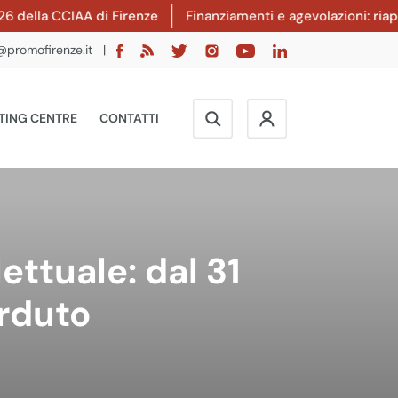
ella CCIAA di Firenze
Finanziamenti e agevolazioni: riaperto
@promofirenze.it
|
TING CENTRE
CONTATTI
ettuale: dal 31
erduto