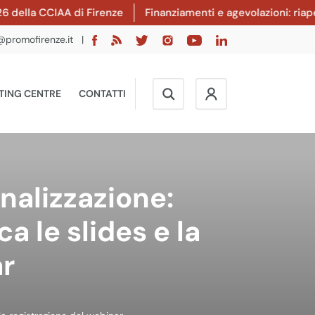
a CCIAA di Firenze
Finanziamenti e agevolazioni: riaperto il
@promofirenze.it
|
TING CENTRE
CONTATTI
nalizzazione:
a le slides e la
ar