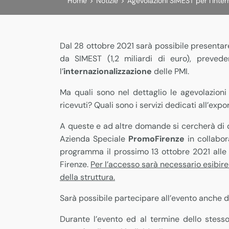
Home
>
Notizie
>
Agevolazioni SIMEST per l’Inter
Dal 28 ottobre 2021 sarà possibile presentar
da SIMEST (1,2 miliardi di euro), preve
l’
internazionalizzazione
delle PMI.
Ma quali sono nel dettaglio le agevolazioni 
ricevuti? Quali sono i servizi dedicati all’expo
A queste e ad altre domande si cercherà di d
Azienda Speciale
PromoFirenze
in collabo
programma il prossimo 13 ottobre 2021 alle 
Firenze.
Per l’accesso sarà necessario esibire
della struttura.
Sarà possibile partecipare all’evento anche
Durante l’evento ed al termine dello stess