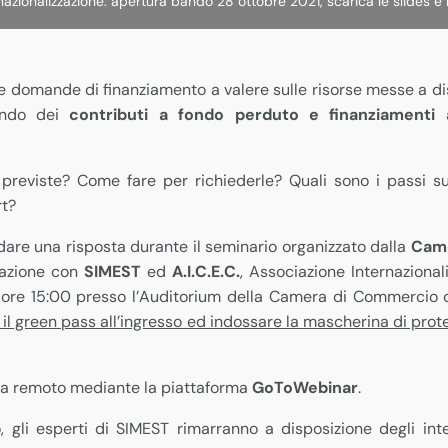
nazionalizzazione: apertura bando 28 ottobre 2021, scarica le slides e 
e domande di finanziamento a valere sulle risorse messe a d
dendo dei
contributi a fondo perduto e finanziamenti
previste? Come fare per richiederle? Quali sono i passi suc
rt?
are una risposta durante il seminario organizzato dalla
Came
razione con
SIMEST
ed
A.I.C.E.C.
, Associazione Internazional
ore 15:00 presso l’Auditorium della Camera di Commercio di
 il green pass all’ingresso ed indossare la mascherina di prot
 da remoto mediante la piattaforma
GoToWebinar
.
o, gli esperti di SIMEST rimarranno a disposizione degli in