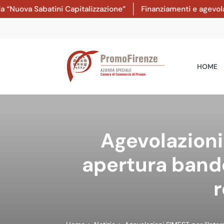
a Sabatini Capitalizzazione”
Finanziamenti e agevolazioni: 
HOME
Agevolazioni
apertura bando 
r