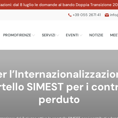
ni: dal 8 luglio le domande al bando Doppia Transizione 2026 d
+39 055 2671 41
info
PROMOFIRENZE
SERVIZI
EVENTI
NOTIZIE
MEE
r l’Internazionalizzazio
rtello SIMEST per i cont
perduto