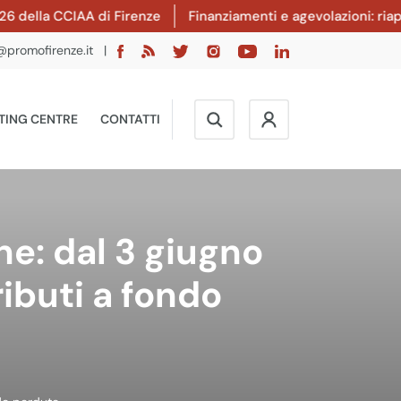
ella CCIAA di Firenze
Finanziamenti e agevolazioni: riapert
@promofirenze.it
|
TING CENTRE
CONTATTI
ne: dal 3 giugno
ributi a fondo