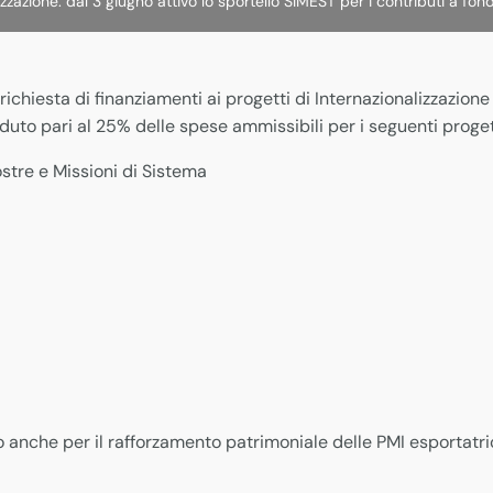
izzazione: dal 3 giugno attivo lo sportello SIMEST per i contributi a fo
richiesta di finanziamenti ai progetti di Internazionalizzazion
uto pari al 25% delle spese ammissibili per i seguenti proget
tre e Missioni di Sistema
 anche per il rafforzamento patrimoniale delle PMI esportatric