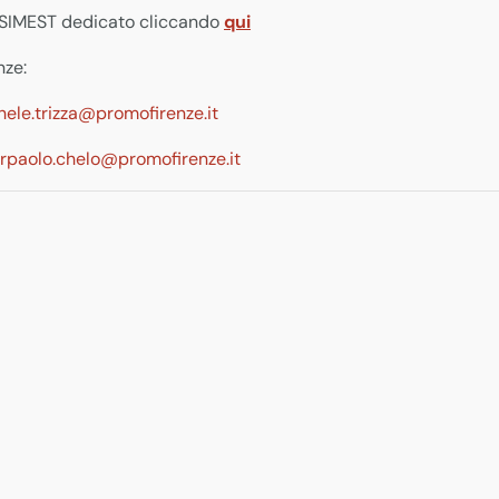
nk SIMEST dedicato cliccando
qui
nze:
hele.trizza@promofirenze.it
erpaolo.chelo@promofirenze.it